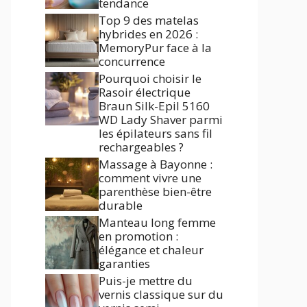
tendance
Top 9 des matelas
hybrides en 2026 :
MemoryPur face à la
concurrence
Pourquoi choisir le
Rasoir électrique
Braun Silk-Epil 5160
WD Lady Shaver parmi
les épilateurs sans fil
rechargeables ?
Massage à Bayonne :
comment vivre une
parenthèse bien-être
durable
Manteau long femme
en promotion :
élégance et chaleur
garanties
Puis-je mettre du
vernis classique sur du