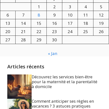
1
2
3
4
5
6
7
8
9
10
11
12
13
14
15
16
17
18
19
20
21
22
23
24
25
26
27
28
29
30
« Jan
Articles récents
Découvrez les services bien-être
pour la maternité et la parentalité
à domicile
Comment anticiper ses règles en
vacances ? 3 astuces pratiques