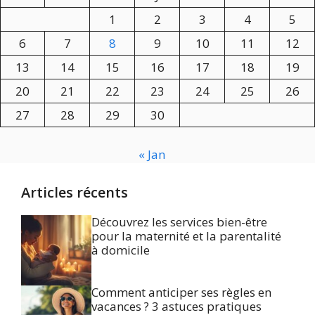
1
2
3
4
5
6
7
8
9
10
11
12
13
14
15
16
17
18
19
20
21
22
23
24
25
26
27
28
29
30
« Jan
Articles récents
Découvrez les services bien-être
pour la maternité et la parentalité
à domicile
Comment anticiper ses règles en
vacances ? 3 astuces pratiques